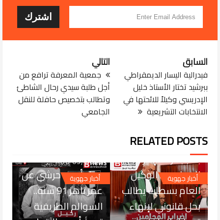
السابق
التالي
فيدرالية اليسار الديمقراطي
‎جمعية المعرفة ترافع من
ببرشيد تختار الأستاذ خليل
أجل طلبة سيدي رحال الشاطئ
الإدريسي وكيلاً للائحتها في
وتطالب بتخصيص حافلة للنقل
الانتخابات التشريعية
الجامعي
RELATED POSTS
AUG 06, 2026
بسبب أزمة إضراب
AUG 05, 2026
المحامين.. الوكيل
رحيل أحمد حرشي عن
أخبار جهوية
أخبار جهوية
العام بسطات يطالب
عمر ناهز 91 سنة..
بحل قانوني لإنهاء
السوالم الطريفية