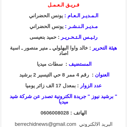
فـريـق الـعـمـل
الـمـديـر الـعـام :
يونس الحضراني
مـديـر الـنـشـر :
يونس الحضراني
رئـيـس الـتـحـريـر
: حميد بنعيسى
هيئة التحرير
: خالد واوا البهلولي ـ منير منصور
ـ اسية
اصاد
المستضيف
: سطات ميديا
العنوان
: رقم 4 ممر 8 حي التيسير 2 برشيد
عدد الزوار
: بمعدل 17 الف زائر يوميا
" برشيد نيوز " جريدة الكترونية تصدر عن شركة شيد
ميديا
الهاتف : 0606008028
البريد الالكتروني berrechidnews@gmail.com