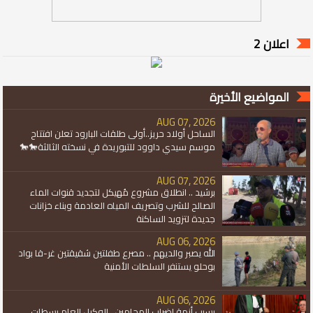
اعلان 2
المواضيع الأخيرة
AUG 07, 2026
الساحل أولاد حريز..أولى طلقات البارود تعلن افتتاح
موسم سيدي داوود للتبوريدة في نسخته الثالثة🐎🐎
AUG 07, 2026
برشيد .. انطلاق مشروع مُهيكل لتجديد قنوات الماء
الصالح للشرب وتصريف المياه العادمة وبناء خزانات
جديدة لتزويد الساكنة
AUG 06, 2026
الله يصبر والديهم .. مصرع طفلتين شقيقتين غر-قا بواد
بوحلو يستنفر السلطات الأمنية
AUG 06, 2026
بسبب أزمة إضراب المحامين.. الوكيل العام بسطات