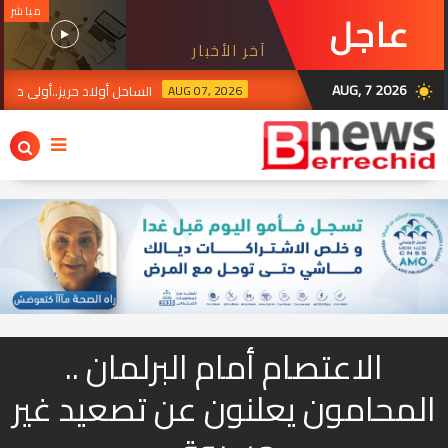
مباشر
عاجل
آخر الأخبار
AUG, 7 2026
AUG 07, 2026
الساحل أولاد حريز..أولى طلقات البا
wb_sunny
الاعتصام أمام البرلمان ..
المحامون يعلنون عن تصعيد غير