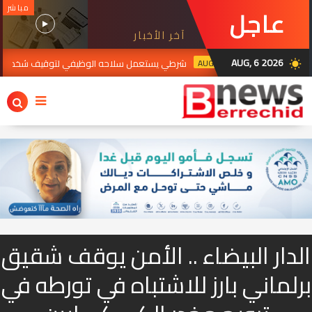
مباشر
عاجل
آخر الأخبار
AUG, 6 2026
AUG 05, 2026
شرطي يستعمل سلاحه الوظيفي لتوقيف شخص يبلغ من العمر 28 سنة، عرض حياة والديه للخط_ر بإستعمال السل
wb_sunny
الدار البيضاء .. الأمن يوقف شقيق
برلماني بارز للاشتباه في تورطه في