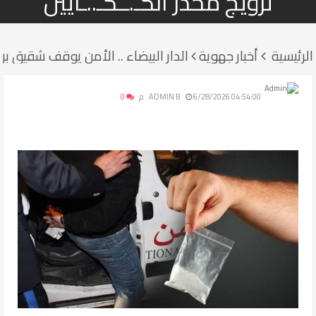
ترويج مخدر الكـ.ــكـ..ـايين
الرئيسية
أخبار جهوية
الدار البيضاء .. الأمن يوقف شقيق برل
6/28/2026 04:54:00 م
ADMIN B
0