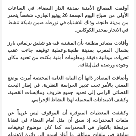
أوقفت المصالح الأمنية بمدينة الدار البيضاء، في الساعات
الأولى من صباح اليوم الجمعة 26 يونيو الجاري، شخصاً ينحدر
من مدينة طنجة، وذلك للاشتباه في تورطه ضمن شبكة تنشط
في الاتجار بمخدر الكوكايين.
وأفادت مصادر مطلعة بأن المشتبه فيه هو شقيق برلماني بارز
بشمال المغرب بمدينة طنجة،وعملية توقيفه جاءت عقب
تحريات ميدانية دقيقة ومعلومات أمنية مكنت من تحديد مكان
وجوده ورصده قبل إيقافه.
وأضافت المصادر ذاتها أن النيابة العامة المختصة أمرت بوضع
المعني بالأمر تحت تدبير الحراسة النظرية، في إطار البحث
القضائي الرامي إلى تحديد جميع ظروف وملابسات القضية،
وكشف الامتدادات المحتملة لهذا النشاط الإجرامي.
وكشفت المعطيات المتوفرة أن الموقوف ليس غريباً عن
ملفات المخدرات، إذ سبق أن مثل أمام القضاء في قضايا
مرتبطة بالاتجار في المخدرات، كما كان موضوع توقيفات
سابقة في ملفات مماثلة، ما أعاد اسمه إلى دائرة الاهتمام