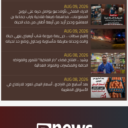
AUG 09, 2026
الدرك الملكي بأولادعبو يواصل حربه على ترويج
الممنوعات.. مداهمة ضيعة فلاحية بتراب جماعة بن
امعاشو وحجز أزيد من أربعة أطنان من ماء الحياة
AUG 09, 2026
إقليم سطات .. جر_يمة مروعة شاب أربعيني ينهي حياة
والده وجدته بطريقة مأساوية ويحاول وضع حد لحياته
AUG 08, 2026
برشيد .. افتتاح فضاء "دار الفاكية" للتمور والفواكه
الجافة والمكسرات والمواد الغدائية
AUG 08, 2026
بعد أسابيع من التراجع.. أسعار البيض تعود للارتفاع في
الأسواق المغربية