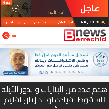
مباشر
عاجل
آخر الأخبار
AUG, 9 2026
AUG 09,
الدرك الملكي بأولادعبو يواصل حربه على ترويج الممنوعات.. مداهمة ضيعة
wb_sunny
هدم عدد من البنايات والدور الآيلة
للسقوط بقيادة أولاد زيان اقليم