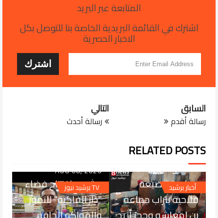
المتابعة عبر البريد
اشترك في القائمة البريدية الخاصة بنا للتوصل بكل
الاخبار الحصرية
السابق
التالي
AUG 09, 2026
الدرك الملكي
رسالة أقدم
رسالة أحدث
بأولادعبو يواصل
RELATED POSTS
حربه على ترويج
الممنوعات..
AUG 08, 2026
مداهمة ضيعة
برشيد .. افتتاح فضاء
أخبار برشيد
TV برشيد نيوز
فلاحية بتراب جماعة
"دار الفاكية" للتمور
بن امعاشو وحجز أزيد
والفواكه الجافة