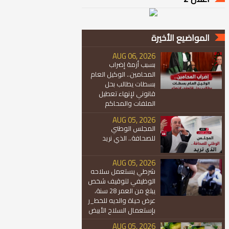
المواضيع الأخيرة
AUG 06, 2026
بسبب أزمة إضراب
المحامين.. الوكيل العام
بسطات يطالب بحل
قانوني لإنهاء تعطيل
الملفات والمحاكم
AUG 05, 2026
المجلس الوطني
للصحافة.. الذي نريد
AUG 05, 2026
شرطي يستعمل سلاحه
الوظيفي لتوقيف شخص
يبلغ من العمر 28 سنة،
عرض حياة والديه للخط_ر
بإستعمال السلاح الأبيض
AUG 05, 2026