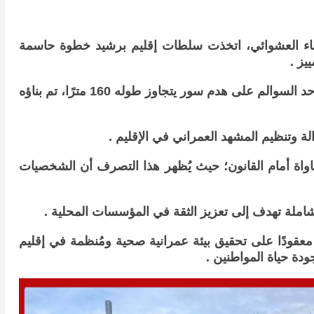
ناء العشوائي، اتخذت سلطات إقليم برشيد خطوة حاسمة
ييز .
فقد تم إجبار منتخب نافذ في منطقة حد السوالم على هدم سور يتجاوز طوله 160 مترًا، تم بناؤه
 وتنظيم المشهد العمراني في الإقليم .
اواة أمام القانون؛ حيث يُظهر هذا التصرف أن الشخصيات
 شاملة تهدف إلى تعزيز الثقة في المؤسسات المحلية .
معقودًا على تحقيق بيئة عمرانية صحية ومُنظمة في إقليم
ودة حياة المواطنين .