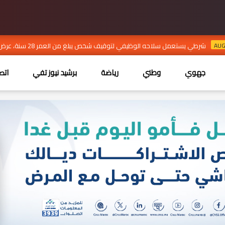
شرطي يستعمل سلاحه الوظيفي لتوقيف شخص يبلغ من العمر 28 سنة، عرض حياة والديه للخط_ر بإستعمال السلاح الأبيض
جهوي
وطني
رياضة
برشيد نيوز تفي
اتص