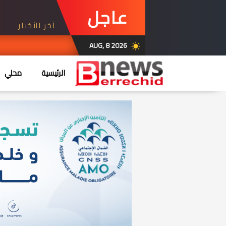
عاجل
آخر الأخبار
AUG, 8 2026
wb_sunny
ة.. الذي نريد
الرئيسية
محلي