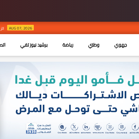
AUG 07, 2026
الزين الحريزي في نهائي ملكة جمال
جهوي
وطني
رياضة
برشيد نيوز تفي
اتص