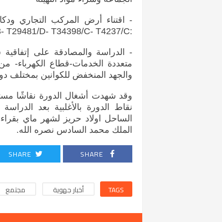
:T10997/53- T29481/D- T34398/C- T4237/C
- الدراسة والمصادقة على إتفاقية 
متعددة الخدمات-قطاع الكهرباء- من
والجهد المنخفض للكوانين بمختلف دوا
وقد شهدت أشغال الدورة نقاشًا مست
نقاط الدورة بالأغلبية بعد الدراسة
الساحل اولاد حريز لشهر ماي بقراءة 
الملك محمد السادس نصره الله.
SHARE
SHARE
TAGS
أخبار جهوية
مجتمع