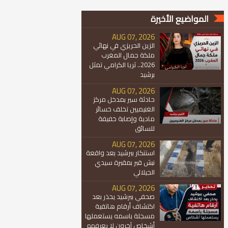
المواضيع الأخيرة
AUG 07, 2026
الزين الحريزي في نهائي
ملكة جمال المغرب
2026.. ثريا الكرامي تمثل
برشيد
AUG 07, 2026
حادثة سير بمدخل مركز
الغنيميين تخلف خسائر
مادية وإصابة خفيفة
للسائق
AUG 07, 2026
استنكار ببرشيد بعد واقعة
نبش قبر بمقبرة سيدي
الجيلالي
AUG 07, 2026
صحفي ببرشيد يحذر بعد
اكتشاف أرقام هاتفية
مسجلة باسمه يستعملها
أشخاص آخرون لا يعرفهم