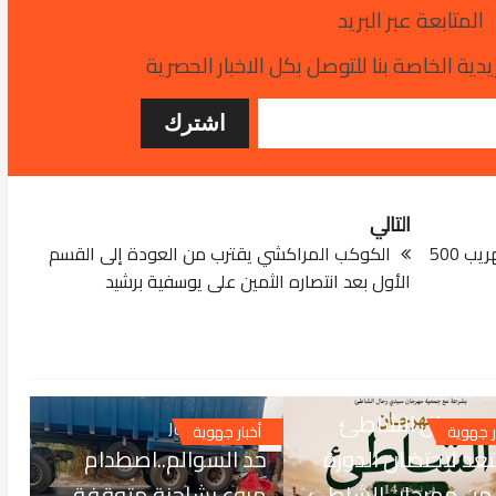
المتابعة عبر البريد
دية الخاصة بنا للتوصل بكل الاخبار الحصرية
التالي
اليقظة في ميناء طنجة المتوسط توقف تهريب 500
الكوكب المراكشي يقترب من العودة إلى القسم
الأول بعد انتصاره الثمين على يوسفية برشيد
JUL 24, 
ي رحال الشاطئ
JUL 23, 2026
ر جهوية
أخبار جهوية
عد لاحتضان الدورة
حد السوالم..اصطدام
1 من مهرجان الشاطئ
مروع بشاحنة متوقفة