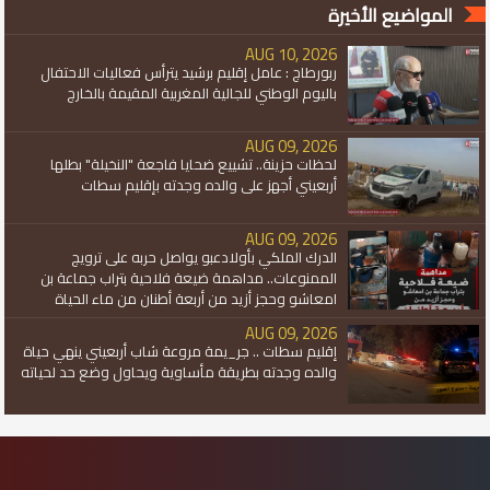
المواضيع الأخيرة
AUG 10, 2026
ربورطاج : عامل إقليم برشيد يترأس فعاليات الاحتفال
باليوم الوطني للجالية المغربية المقيمة بالخارج
AUG 09, 2026
لحظات حزينة.. تشييع ضحايا فاجعة "النخيلة" بطلها
أربعيني أجهز على والده وجدته بإقليم سطات
AUG 09, 2026
الدرك الملكي بأولادعبو يواصل حربه على ترويج
الممنوعات.. مداهمة ضيعة فلاحية بتراب جماعة بن
امعاشو وحجز أزيد من أربعة أطنان من ماء الحياة
AUG 09, 2026
إقليم سطات .. جر_يمة مروعة شاب أربعيني ينهي حياة
والده وجدته بطريقة مأساوية ويحاول وضع حد لحياته