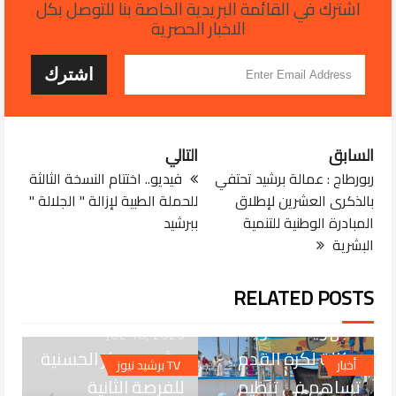
اشترك في القائمة البريدية الخاصة بنا للتوصل بكل
الاخبار الحصرية
السابق
التالي
ربورطاج : عمالة برشيد تحتفي
فيديو.. اختتام النسخة الثالثة
بالذكرى العشرين لإطلاق
للحملة الطبية لإزالة " الجلالة "
المبادرة الوطنية للتنمية
ببرشيد
البشرية
JUL 28, 2026
RELATED POSTS
الجديدة... العصبة
الجهوية الشاوية
JUL 18, 2026
دكالة لكرة القدم
برشيد.. مركز الحسنية
أخبار
TV برشيد نيوز
تساهم في تنظيم
للفرصة الثانية