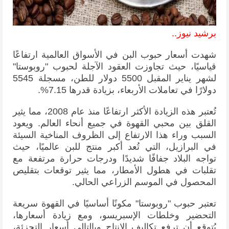
برشيد نيوز..
شهدت أسعار حبوب البن في الأسواق العالمية ارتفاعًا
قياسيًا، حيث تجاوزت العقود الآجلة لحبوب "روبوستا"
لشهر يناير المقبل 5500 دولار للطن، مسجلة 5545
دولارًا في تعاملات الأربعاء، بزيادة قدرها 7.15%.
تُعتبر هذه الزيادة الأكثر ارتفاعًا منذ عام 2008، مما يثير
القلق بين محبي القهوة في جميع أنحاء العالم. ويعود
السبب وراء هذا الارتفاع إلى الظروف المناخية السيئة
في البرازيل، التي تُعد أكبر منتج للبن عالميًا، حيث
تواجه البلاد جفافًا شديدًا ودرجات حرارة مرتفعة مع
تقلبات في هطول الأمطار، مما يثير توقعات بتقليص
المحصول في الموسم الزراعي الحالي.
تعتبر حبوب "روبوستا" مكونًا أساسيًا في القهوة سريعة
التحضير وخلطات الإسبريسو، ومع زيادة أسعارها،
يُتوقع أن ترفع تكاليف الإنتاج وبالتالي أسعار التجزئة،