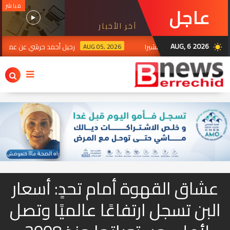
مباشر
عاجل
آخر الأخبار
AUG, 6 2026
AUG 05, 2026
رحيل أحمد حرشي عن عمر ناهز 91 سنة.. السوالم الطريفية تودع أحد رجالاتها الذين تركو
wb_sunny
عشاق القهوة أمام تحدٍ: أسعار
البن تسجل ارتفاعًا عالميًا وتصل