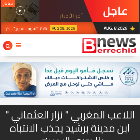
مباشر
عاجل
آخر الأخبار
AUG, 8 2026
AUG 08, 2026
🍰🥄 "سويت سبون".. نكهة جدي
wb_sunny
 .. انطلاق مشروع مُهيكل لتجديد قنوات الماء الصالح للشرب وتصريف المياه العادمة و
اللاعب المغربي " نزار العثماني "
ابن مدينة برشيد يجذب الانتباه