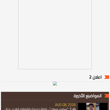
اعلان 2
المواضيع الأخيرة
AUG 08, 2026
🍰🥄 "سويت سبون".. نكهة جديدة فالمنتزه البلدي ديال