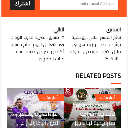
السابق
التالي
نتائج القسم الثاني.. يوسفية
فيديو.. تصريح مدرب الوداد
برشيد يحصد الهزيمة.. وبني
بعد التعادل اليوم أمام حسنية
ملال يضرب بقوة في الجولة
أكادير وعبر عن غضبه بسب
الثانية
غياب الجمهور
RELATED POSTS
JUL 25, 2026
رجاء برشيد وأكاديمية
أخبار برشيد
أخبار برشيد
Future Generation
JUL 24, 2026
العُمانية.. شراكة
أمل الدروة يستقبل
استراتيجية لبناء جيل
العين الإماراتي في