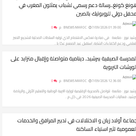
ونغ كونغ...رسالة دعم رسمي لشباب يمثلون المغرب في
حفل دولي للروبوتيك بالصين
7/09/2026 01:39:00 م
BNEWS MAROC
0
رشيد نيوز : متابعة في مبادرة تعكس الاهتمام الذي توليه السلطات المحلية لتشجيع التميز
لعلمي ودعم الكفاءات الشابة، استقبل عبد المنعم عكا با...
لمدرسة الصيفية ببرشيد.. دينامية متواصلة وإقبال متزايد على
لورشات التربوية
7/09/2026 12:36:00 م
BNEWS MAROC
0
رشيد نيوز : متابعة تتواصل بالمديرية الإقليمية لوزارة التربية الوطنية والتعليم الأولي والرياضة
رشيد، فعاليات المدرسة الصيفية 2026 في كل م...
ماعة أولاد زيان و الاختلالات في تدبير المرافق والخدمات
لعمومية تثير استياء الساكنة