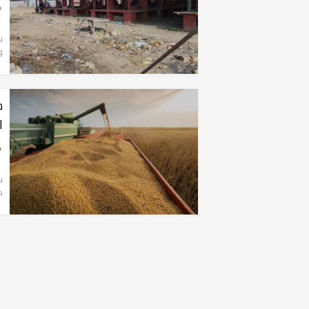
ب
و
م
ا
ب
م