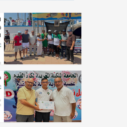
ا
ف
ا
ب
ا
م
ا