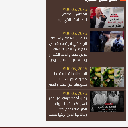
AUG 05, 2026
المجلس الوطني
للصحافة.. الذي نريد
AUG 05, 2026
شرطي يستعمل سلاحه
الوظيفي لتوقيف شخص
يبلغ من العمر 28 سنة،
عرض حياة والديه للخط_ر
بإستعمال السلاح الأبيض
AUG 05, 2026
السلطات الأمنية تحبط
محاولة تهريب 350
كيلوغرام من مخد-ر الشيرا
AUG 05, 2026
رحيل أحمد حرشي عن عمر
ناهز 91 سنة.. السوالم
الطريفية تودع أحد
رجالاتها الذين تركوا بصمة