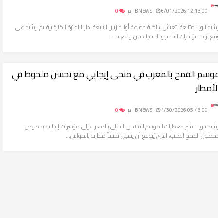
6/01/2026 12:13:00 م
BNEWS
0
رشيد نيوز : متابعة تعيش ساكنة جماعة أولاد زيان التابعة اداريا لدائرة الكارة بإقليم برشيد على
قع تزايد مؤشرات التذمر و الاستياء من واقع تد...
وسم القمح بالمغرب في منحى إيجابي مع تحسن ملحوظ في
لأمطار
4/30/2026 05:43:00 م
BNEWS
0
رشيد نيوز : تشير معطيات الموسم الفلاحي الحالي بالمغرب إلى مؤشرات إيجابية بخصوص
حصول القمح الصلب، الذي يُتوقع أن يسجل تحسناً مقارنة بالمواس...