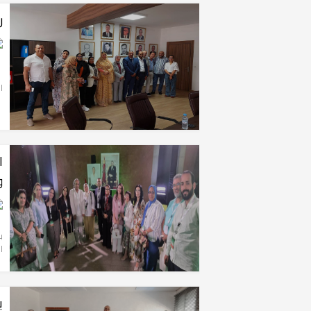
ر
ب
ال
ا
و
ب
ا