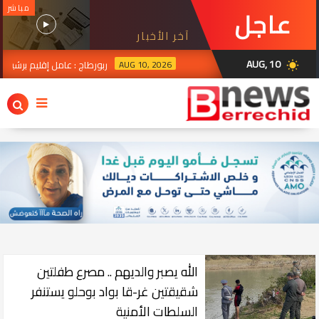
مباشر
عاجل
آخر الأخبار
AUG, 10
AUG 10, 2026
ربورطاج : عامل إقليم برشيد يترأس فع
wb_sunny
2026
الله يصبر والديهم .. مصرع طفلتين
شقيقتين غر-قا بواد بوحلو يستنفر
السلطات الأمنية