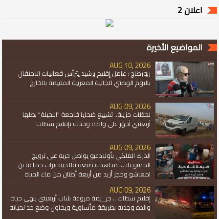
اعلان 2
المواضيع الأخيرة
AUG 10, 2026
ربورطاج : عامل إقليم برشيد يترأس فعاليات الاحتفال
باليوم الوطني للجالية المغربية المقيمة بالخارج
AUG 09, 2026
لحظات حزينة.. تشييع ضحايا فاجعة "النخيلة" بطلها
أربعيني أجهز على والده وجدته بإقليم سطات
AUG 09, 2026
الدرك الملكي بأولادعبو يواصل حربه على ترويج
الممنوعات.. مداهمة ضيعة فلاحية بتراب جماعة بن
امعاشو وحجز أزيد من أربعة أطنان من ماء الحياة
AUG 09, 2026
إقليم سطات .. جر_يمة مروعة شاب أربعيني ينهي حياة
والده وجدته بطريقة مأساوية ويحاول وضع حد لحياته